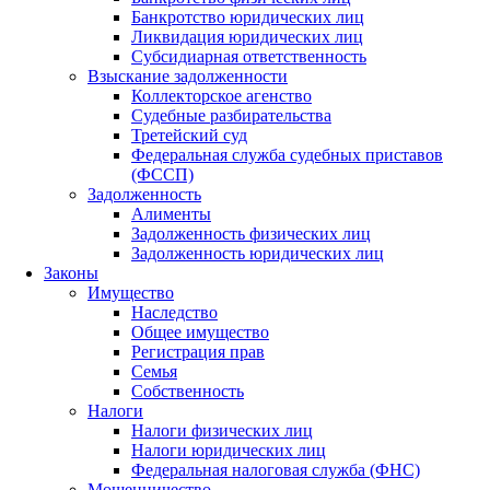
Банкротство юридических лиц
Ликвидация юридических лиц
Субсидиарная ответственность
Взыскание задолженности
Коллекторское агенство
Судебные разбирательства
Третейский суд
Федеральная служба судебных приставов
(ФССП)
Задолженность
Алименты
Задолженность физических лиц
Задолженность юридических лиц
Законы
Имущество
Наследство
Общее имущество
Регистрация прав
Семья
Собственность
Налоги
Налоги физических лиц
Налоги юридических лиц
Федеральная налоговая служба (ФНС)
Мошенничество