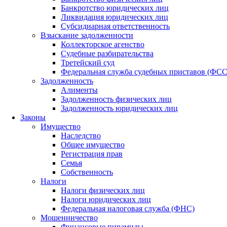
Банкротство юридических лиц
Ликвидация юридических лиц
Субсидиарная ответственность
Взыскание задолженности
Коллекторское агенство
Судебные разбирательства
Третейский суд
Федеральная служба судебных приставов (ФС
Задолженность
Алименты
Задолженность физических лиц
Задолженность юридических лиц
Законы
Имущество
Наследство
Общее имущество
Регистрация прав
Семья
Собственность
Налоги
Налоги физических лиц
Налоги юридических лиц
Федеральная налоговая служба (ФНС)
Мошенничество
Финансовые пирамиды