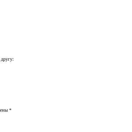
 другу:
чены
*