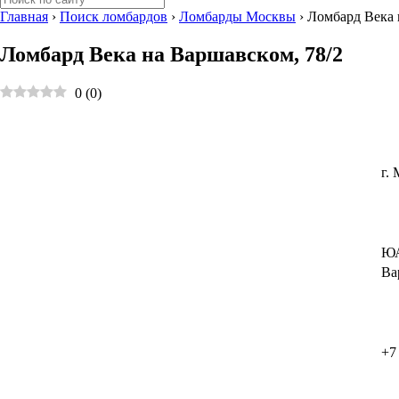
Главная
›
Поиск ломбардов
›
Ломбарды Москвы
›
Ломбард Века 
Ломбард Века на Варшавском, 78/2
0
(
0
)
г.
Ю
Ва
+7