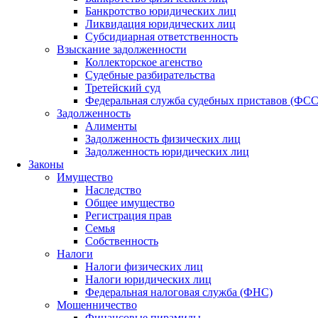
Банкротство юридических лиц
Ликвидация юридических лиц
Субсидиарная ответственность
Взыскание задолженности
Коллекторское агенство
Судебные разбирательства
Третейский суд
Федеральная служба судебных приставов (ФС
Задолженность
Алименты
Задолженность физических лиц
Задолженность юридических лиц
Законы
Имущество
Наследство
Общее имущество
Регистрация прав
Семья
Собственность
Налоги
Налоги физических лиц
Налоги юридических лиц
Федеральная налоговая служба (ФНС)
Мошенничество
Финансовые пирамиды