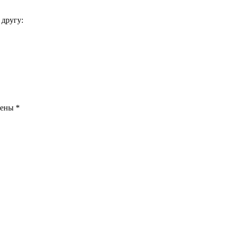
 другу:
чены
*