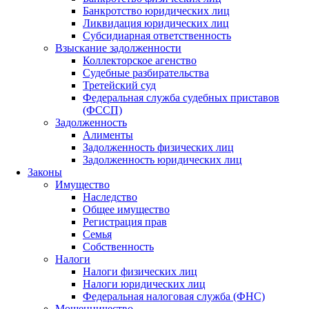
Банкротство юридических лиц
Ликвидация юридических лиц
Субсидиарная ответственность
Взыскание задолженности
Коллекторское агенство
Судебные разбирательства
Третейский суд
Федеральная служба судебных приставов
(ФССП)
Задолженность
Алименты
Задолженность физических лиц
Задолженность юридических лиц
Законы
Имущество
Наследство
Общее имущество
Регистрация прав
Семья
Собственность
Налоги
Налоги физических лиц
Налоги юридических лиц
Федеральная налоговая служба (ФНС)
Мошенничество