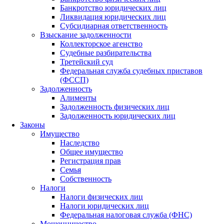
Банкротство юридических лиц
Ликвидация юридических лиц
Субсидиарная ответственность
Взыскание задолженности
Коллекторское агенство
Судебные разбирательства
Третейский суд
Федеральная служба судебных приставов
(ФССП)
Задолженность
Алименты
Задолженность физических лиц
Задолженность юридических лиц
Законы
Имущество
Наследство
Общее имущество
Регистрация прав
Семья
Собственность
Налоги
Налоги физических лиц
Налоги юридических лиц
Федеральная налоговая служба (ФНС)
Мошенничество