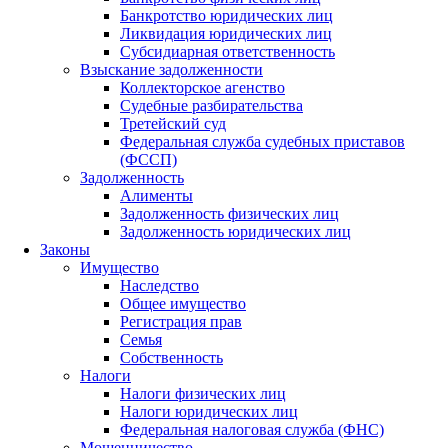
Банкротство юридических лиц
Ликвидация юридических лиц
Субсидиарная ответственность
Взыскание задолженности
Коллекторское агенство
Судебные разбирательства
Третейский суд
Федеральная служба судебных приставов
(ФССП)
Задолженность
Алименты
Задолженность физических лиц
Задолженность юридических лиц
Законы
Имущество
Наследство
Общее имущество
Регистрация прав
Семья
Собственность
Налоги
Налоги физических лиц
Налоги юридических лиц
Федеральная налоговая служба (ФНС)
Мошенничество