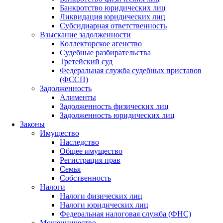
Банкротство юридических лиц
Ликвидация юридических лиц
Субсидиарная ответственность
Взыскание задолженности
Коллекторское агенство
Судебные разбирательства
Третейский суд
Федеральная служба судебных приставов
(ФССП)
Задолженность
Алименты
Задолженность физических лиц
Задолженность юридических лиц
Законы
Имущество
Наследство
Общее имущество
Регистрация прав
Семья
Собственность
Налоги
Налоги физических лиц
Налоги юридических лиц
Федеральная налоговая служба (ФНС)
Мошенничество