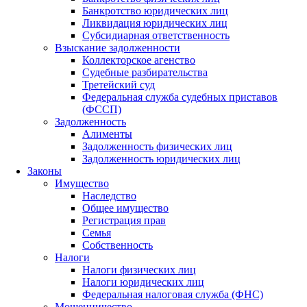
Банкротство юридических лиц
Ликвидация юридических лиц
Субсидиарная ответственность
Взыскание задолженности
Коллекторское агенство
Судебные разбирательства
Третейский суд
Федеральная служба судебных приставов
(ФССП)
Задолженность
Алименты
Задолженность физических лиц
Задолженность юридических лиц
Законы
Имущество
Наследство
Общее имущество
Регистрация прав
Семья
Собственность
Налоги
Налоги физических лиц
Налоги юридических лиц
Федеральная налоговая служба (ФНС)
Мошенничество