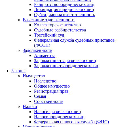
Банкротство юридических лиц
Ликвидация юридических лиц
Субсидиарная ответственность
Взыскание задолженности
Коллекторское агенство
Судебные разбирательства
Третейский суд
Федеральная служба судебных приставов
(ФССП)
Задолженность
Алименты
Задолженность физических лиц
Задолженность юридических лиц
Законы
Имущество
Наследство
Общее имущество
Регистрация прав
Семья
Собственность
Налоги
Налоги физических лиц
Налоги юридических лиц
Федеральная налоговая служба (ФНС)
Мошенничество