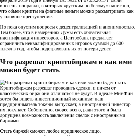
феврале 2019 года в пленум ВС №32 от 07.05.2015 г. были
внесены поправки, в которых «русским по белому» написано,
что обмен крипты на фиатные деньги можно рассматривать как
уголовное преступление.
Но пока опустим вопросы с децентрализацией и анонимностью.
Тем более, что в намерениях Думы есть обязательная
идентификация инвесторов, а Центробанк предлагает
ограничить неквалифицированных игроков суммой до 600
тысяч в год, чтобы подстраховать их от потери денег.
Что разрешат криптобиржам и как ими
можно будет стать
Криптобиржам разрешат проводить сделки, и ничем от
классических бирж они отличаться не будут. В идеале МинФин
хотел бы видеть инвестиционный механизм: наш
предприниматель токены выпускает, а иностранный инвестор
их покупает. Собственно, скорее всего, ради этого и была
допущена возможность заключения сделок с иностранными
биржами.
Стать биржей сможет любое юридическое лицо,