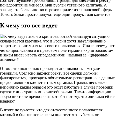
соответствующее требованиям. Правда, для внесения в реестр
понадобится не менее 50 млн рублей уставного капитала. А
значит, что большинство игроков придет из финансовой сферы.
То есть банки просто получат еще один продукт для клиентов.
К чему это все ведет
Анализируя ситуацию,
складывается картинка, что в России хотят завуалированно
запретить крипту для массового пользования. Иначе почему нет
четко прописанного в правовом поле термина «криптовалюта»
и зачем вновь играть определениями, называя ее «цифровым
активом»?
О том, что полностью пропадает анонимность – мы уже
говорили. Согласно законопроекту все сделки должны
фиксироваться, проходить обязательную регистрацию, а данные
предоставляться компетентным органам. Правда, несколько
непонятно каким образом это будет работать в случае проводки
сделок с иностранными криптобиржами. Там-то информацию
такую никто не предоставит хотя бы потому, что они сами ей не
владеют.
В итоге получается, что для отечественного пользователя,
который в большинстве своем пользуется зарубежными