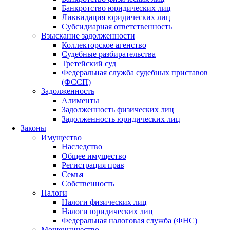
Банкротство юридических лиц
Ликвидация юридических лиц
Субсидиарная ответственность
Взыскание задолженности
Коллекторское агенство
Судебные разбирательства
Третейский суд
Федеральная служба судебных приставов
(ФССП)
Задолженность
Алименты
Задолженность физических лиц
Задолженность юридических лиц
Законы
Имущество
Наследство
Общее имущество
Регистрация прав
Семья
Собственность
Налоги
Налоги физических лиц
Налоги юридических лиц
Федеральная налоговая служба (ФНС)
Мошенничество