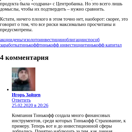
продукта была «содрана» с Центробанка. Но это всего лишь
домыслы, чтобы их подтвердить – нужно сравнить.
Кстати, ничего плохого в этом точно нет, наоборот: скорее, это
говорит о том, что все риски максимально просчитаны и
предусмотрены.
акции
деньги
золото
инвестиции
облигации
способ
заработка
тинькофф
тинькофф инвестиции
тинькофф капитал
4 комментария
Игорь Зайцев
Ответить
25.02.2020 в 20:26
Компания Тинькофф создала много финансовых
инструментов, среди которых Тинькофф Страхование, к
примеру. Теперь вот и до инвестиционной сферы
добрались. Приятно наблюдать за тем, как данная