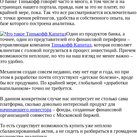
О банке Тинькофф говорят часто и много, в том числе и на
страницах нашего портала, правда, нам за это не платят, по
крайней мере, пока. Так что все рассматривается исключительно
с точки зрения рейтингов, удобства и собственного опыта, на
базе которого построена аналитика.
Один из продуктов банка, а
точнее, один из представителей его финансовой периферии –
управляющая компания
Тинькофф Капитал
, которая позволяет
клиентам с головой погрузиться в процесс инвестиций. Причем
возможности неплохие, но что на наш взгляд не менее важно –
это удобно.
Механизм создан совсем недавно, ему нет еще и года, но при
этом в разработке почти отсутствуют «детские болезни», вроде
бы все продумано. По крайней мере, глобальной «доработки
напильником» точно не требуется.
В данном конкретном случае нас интересует не столько сама
платформа, сколько довольно интересный продукт для
начинающего инвестора
– фонды, созданные финансовой
организацией совместно с Московской биржей.
То есть существует возможность купить уже неплохо
сбалансированный актив, а не сидеть и разбираться в громадном
количестве аналитики.