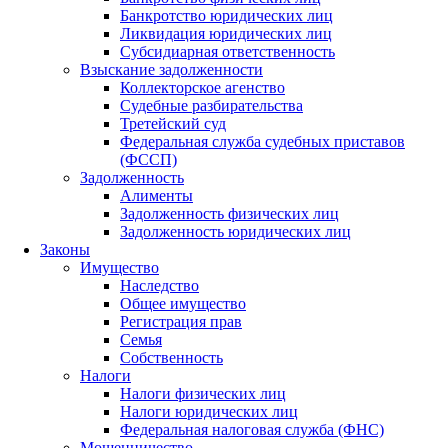
Банкротство юридических лиц
Ликвидация юридических лиц
Субсидиарная ответственность
Взыскание задолженности
Коллекторское агенство
Судебные разбирательства
Третейский суд
Федеральная служба судебных приставов
(ФССП)
Задолженность
Алименты
Задолженность физических лиц
Задолженность юридических лиц
Законы
Имущество
Наследство
Общее имущество
Регистрация прав
Семья
Собственность
Налоги
Налоги физических лиц
Налоги юридических лиц
Федеральная налоговая служба (ФНС)
Мошенничество