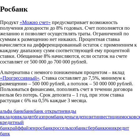
Росбанк
Продукт
«Можно счет»
предусматривает возможность
получения доходности до 8% годовых. Счет пополняется по
желанию и позволяет осуществлять траты. Ограничений по
суммам к размещению нет никаких. Процентная ставка
начисляется на дифференцированный остаток с применением к
каждому диапазону сумм соответствующей ему процентной
ставки. Обещанные 8% начисляются, если остаток на счете
составляет от 500 000 до 700 000 рублей.
Альтернатива с немного пониженным процентом – вклад
«Прогрессивный»
. Ставка составляет до 7,5%, минимум к
размещению – 500 000 рублей, а потолок – 50 000 000 рублей.
Пользоваться финансами, пополнять счет в течении договора
нельзя без потерь. Срок депозита – 1 год, при этом ставка
растущая с 6% на 0,5% каждые 3 месяца.
альфа банк
банк
банк открытие
виды
вкладов
вклад
втб
газпромбанк
деньги
депозит
инвестиции
московс
кредитный
банк
райффайзен
росбанк
россельхозбанк
сбербанк
юникредит
банк