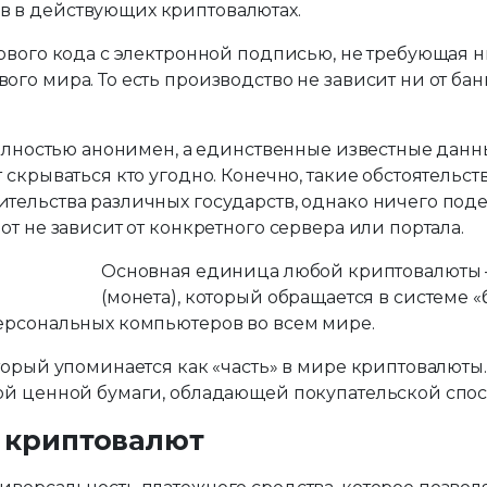
в в действующих криптовалютах.
ового кода с электронной подписью, не требующая н
о мира. То есть производство не зависит ни от банк
полностью анонимен, а единственные известные данны
скрываться кто угодно. Конечно, такие обстоятельст
ельства различных государств, однако ничего поде
т не зависит от конкретного сервера или портала.
Основная единица любой криптовалюты – 
(монета), который обращается в системе «
ерсональных компьютеров во всем мире.
орый упоминается как «часть» в мире криптовалюты.
ой ценной бумаги, обладающей покупательской спос
 криптовалют