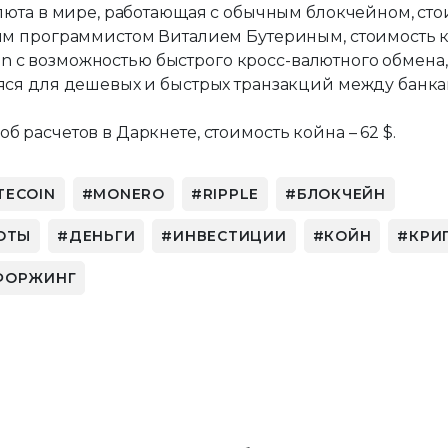
люта в мире, работающая с обычным блокчейном, стои
им программистом Виталием Бутериным, стоимость ко
coin с возможностью быстрого кросс-валютного обмена,
аяся для дешевых и быстрых транзакций между банк
 расчетов в Даркнете, стоимость койна – 62 $.
TECOIN
MONERO
RIPPLE
БЛОКЧЕЙН
ЮТЫ
ДЕНЬГИ
ИНВЕСТИЦИИ
КОЙН
КРИ
ФОРЖИНГ