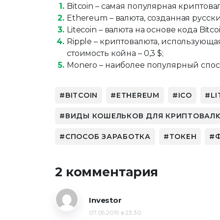
Bitcoin – самая популярная криптова
Ethereum – валюта, созданная русск
Litecoin – валюта на основе кода Bit
Ripple – криптовалюта, использующ
стоимость койна – 0,3 $;
Monero – наиболее популярный способ
BITCOIN
ETHEREUM
ICO
LI
ВИДЫ КОШЕЛЬКОВ ДЛЯ КРИПТОВАЛ
СПОСОБ ЗАРАБОТКА
ТОКЕН
2 комментария
Investor
07.05.2019 в 23:30