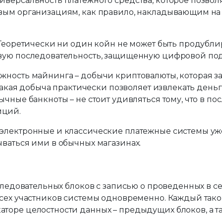
версальность платежного средства, которое позволя
вым организациям, как правило, накладывающим на
 Теоретически ни один койн не может быть продубли
овую последовательность, защищенную цифровой по
жность майнинга – добычи криптовалюты, которая з
 такая добыча практически позволяет извлекать деньг
чные банкноты – не стоит удивляться тому, что в пос
иций.
электронные и классические платежные системы уж
ваться ими в обычных магазинах.
следовательных блоков с записью о проведенных в се
сех участников системы одновременно. Каждый такой
торе целостности данных – предыдущих блоков, а т