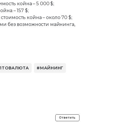
мость койна – 5 000 $;
йна – 157 $;
 стоимость койна – около 70 $;
ами без возможности майнинга,
ПТОВАЛЮТА
МАЙНИНГ
Ответить