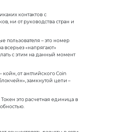
икаких контактов с
ов, ни от руководства стран и
е пользователя – это номер
ва всерьез «напрягают»
лать с этим на данный момент
койн, от английского Coin
блокчейн», замкнутой цепи –
 Токен это расчетная единица в
обностью.