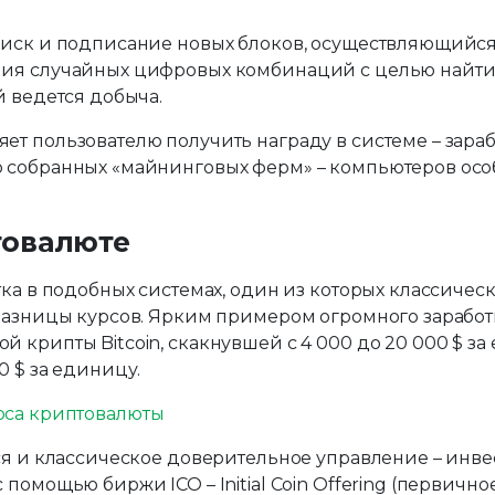
оиск и подписание новых блоков, осуществляющийс
ния случайных цифровых комбинаций с целью найти
й ведется добыча.
 пользователю получить награду в системе – зарабо
о собранных «майнинговых ферм» – компьютеров ос
товалюте
тка в подобных системах, один из которых классиче
разницы курсов. Ярким примером огромного заработ
крипты Bitcoin, скакнувшей с 4 000 до 20 000 $ за 
0 $ за единицу.
ся и классическое доверительное управление – инве
омощью биржи ICO – Initial Coin Offering (первично