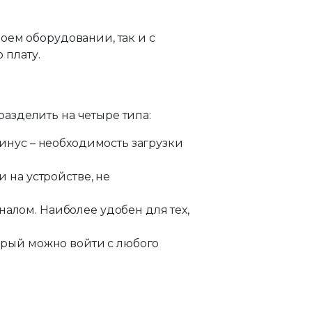
оем оборудовании, так и с
 плату.
азделить на четыре типа:
инус – необходимость загрузки
 на устройстве, не
лом. Наиболее удобен для тех,
орый можно войти с любого