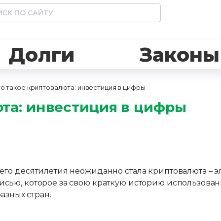
Долги
Законы
о такое криптовалюта: инвестиция в цифры
юта: инвестиция в цифры
го десятилетия неожиданно стала криптовалюта – э
ью, которое за свою краткую историю использован
азных стран.