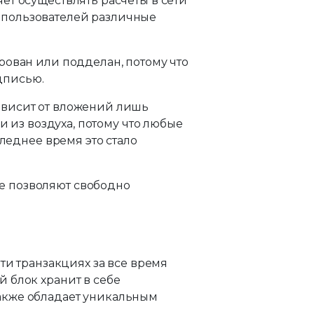
ет осуществлять расчеты в сети
 пользователей различные
рован или подделан, потому что
дписью.
ависит от вложений лишь
и из воздуха, потому что любые
леднее время это стало
е позволяют свободно
ти транзакциях за все время
 блок хранит в себе
акже обладает уникальным