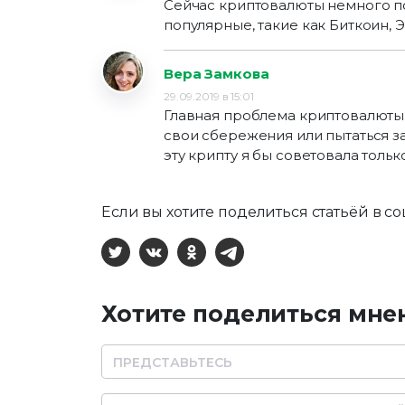
Сейчас криптовалюты немного пош
популярные, такие как Биткоин, 
Вера Замкова
29.09.2019 в 15:01
Главная проблема криптовалюты. 
свои сбережения или пытаться за
эту крипту я бы советовала тол
Если вы хотите поделиться статьёй в со
X
ВКонтакте
Одноклассники
Telegram
Хотите поделиться мне
Name
Email