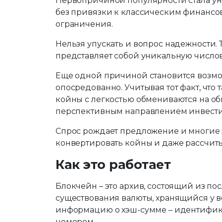
Первопричиной популярности стала уни
без привязки к классическим финансо
ограничения.
Нельзя упускать и вопрос надежности.
представляет собой уникальную числ
Еще одной причиной становится возмо
опосредованно. Учитывая тот факт, что
койны с легкостью обмениваются на обы
перспективным направлением инвест
Спрос рождает предложение и многие 
конвертировать койны и даже рассчиты
Как это работает
Блокчейн – это архив, состоящий из по
существования валюты, хранящийся у в
информацию о хэш-сумме – идентифика
номером.