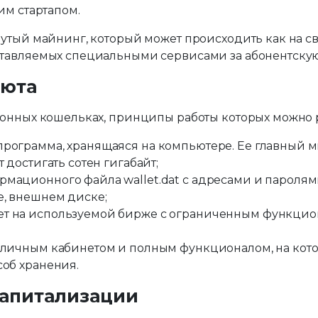
им стартапом.
утый майнинг, который может происходить как на св
тавляемых специальными сервисами за абонентскую
люта
онных кошельках, принципы работы которых можно р
рограмма, хранящаяся на компьютере. Ее главный м
 достигать сотен гигабайт;
мационного файла wallet.dat с адресами и паролями
, внешнем диске;
т на используемой бирже с ограниченным функциона
 личным кабинетом и полным функционалом, на кот
соб хранения.
капитализации