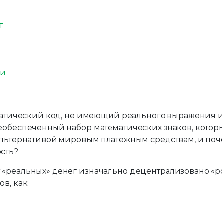
т
ии
а
тематический код, не имеющий реального выражения
еобеспеченный набор математических знаков, котор
альтернативой мировым платежным средствам, и поч
сть?
т «реальных» денег изначально децентрализовано 
в, как: