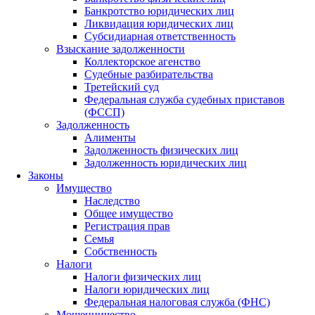
Банкротство юридических лиц
Ликвидация юридических лиц
Субсидиарная ответственность
Взыскание задолженности
Коллекторское агенство
Судебные разбирательства
Третейский суд
Федеральная служба судебных приставов
(ФССП)
Задолженность
Алименты
Задолженность физических лиц
Задолженность юридических лиц
Законы
Имущество
Наследство
Общее имущество
Регистрация прав
Семья
Собственность
Налоги
Налоги физических лиц
Налоги юридических лиц
Федеральная налоговая служба (ФНС)
Мошенничество