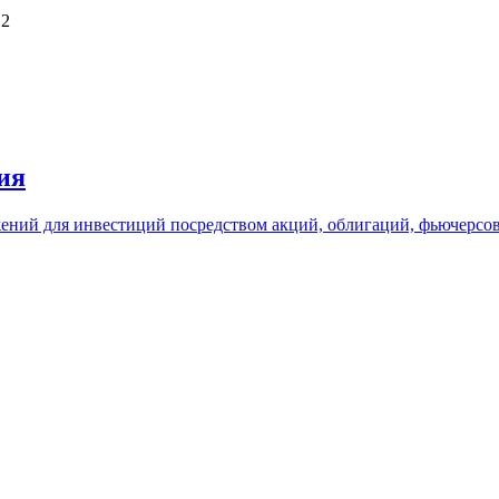
 2
ия
жений для инвестиций посредством акций, облигаций, фьючерсов