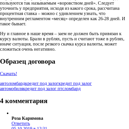
пользуются так называемым «воровством дней». Следует
уточнить у предприятия, исходя из какого срока, рассчитана
процентная ставка – можно с удивлением узнать, что
внутренним регламентом «месяц» определен как 26-28 дней. И
такое бывает.
Ну и главное в наше время – заем не должен быть привязан к
курсу валюты. Брали в рублях, пусть и считают тоже в рублях,
иначе ситуация, после резкого скачка курса валюты, может
сложиться очень негативно.
Образец договора
Скачать!
автоломбард
кредит под залог
кредит под залог
автомобиля
кредит под залог птс
ломбард
4 комментария
Роза Каримова
Ответить
05.10.2019 в 12:31