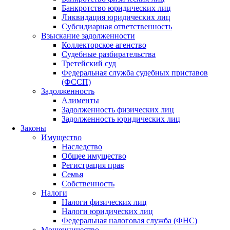
Банкротство юридических лиц
Ликвидация юридических лиц
Субсидиарная ответственность
Взыскание задолженности
Коллекторское агенство
Судебные разбирательства
Третейский суд
Федеральная служба судебных приставов
(ФССП)
Задолженность
Алименты
Задолженность физических лиц
Задолженность юридических лиц
Законы
Имущество
Наследство
Общее имущество
Регистрация прав
Семья
Собственность
Налоги
Налоги физических лиц
Налоги юридических лиц
Федеральная налоговая служба (ФНС)
Мошенничество