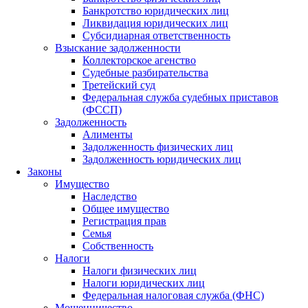
Банкротство юридических лиц
Ликвидация юридических лиц
Субсидиарная ответственность
Взыскание задолженности
Коллекторское агенство
Судебные разбирательства
Третейский суд
Федеральная служба судебных приставов
(ФССП)
Задолженность
Алименты
Задолженность физических лиц
Задолженность юридических лиц
Законы
Имущество
Наследство
Общее имущество
Регистрация прав
Семья
Собственность
Налоги
Налоги физических лиц
Налоги юридических лиц
Федеральная налоговая служба (ФНС)
Мошенничество