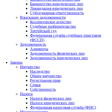
Банкротство юридических лиц
Ликвидация юридических лиц
Субсидиарная ответственность
Взыскание задолженности
Коллекторское агенство
Судебные разбирательства
Третейский суд
Федеральная служба судебных приставов
(ФССП)
Задолженность
Алименты
Задолженность физических лиц
Задолженность юридических лиц
Законы
Имущество
Наследство
Общее имущество
Регистрация прав
Семья
Собственность
Налоги
Налоги физических лиц
Налоги юридических лиц
Федеральная налоговая служба (ФНС)
Мошенничество