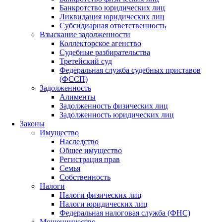
Банкротство юридических лиц
Ликвидация юридических лиц
Субсидиарная ответственность
Взыскание задолженности
Коллекторское агенство
Судебные разбирательства
Третейский суд
Федеральная служба судебных приставов
(ФССП)
Задолженность
Алименты
Задолженность физических лиц
Задолженность юридических лиц
Законы
Имущество
Наследство
Общее имущество
Регистрация прав
Семья
Собственность
Налоги
Налоги физических лиц
Налоги юридических лиц
Федеральная налоговая служба (ФНС)
Мошенничество