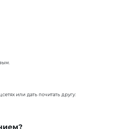
вым.
цсетях или дать почитать другу:
нием?