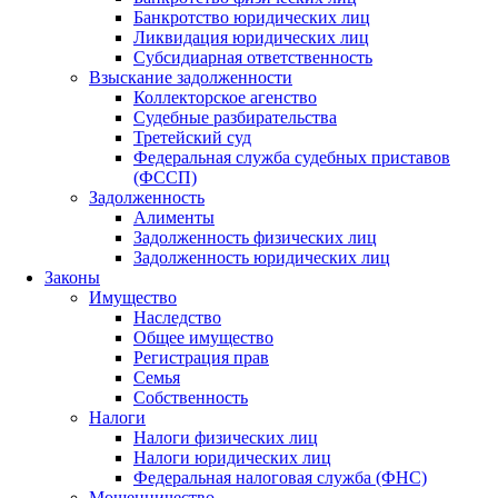
Банкротство юридических лиц
Ликвидация юридических лиц
Субсидиарная ответственность
Взыскание задолженности
Коллекторское агенство
Судебные разбирательства
Третейский суд
Федеральная служба судебных приставов
(ФССП)
Задолженность
Алименты
Задолженность физических лиц
Задолженность юридических лиц
Законы
Имущество
Наследство
Общее имущество
Регистрация прав
Семья
Собственность
Налоги
Налоги физических лиц
Налоги юридических лиц
Федеральная налоговая служба (ФНС)
Мошенничество