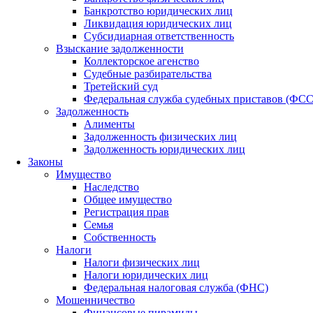
Банкротство юридических лиц
Ликвидация юридических лиц
Субсидиарная ответственность
Взыскание задолженности
Коллекторское агенство
Судебные разбирательства
Третейский суд
Федеральная служба судебных приставов (ФС
Задолженность
Алименты
Задолженность физических лиц
Задолженность юридических лиц
Законы
Имущество
Наследство
Общее имущество
Регистрация прав
Семья
Собственность
Налоги
Налоги физических лиц
Налоги юридических лиц
Федеральная налоговая служба (ФНС)
Мошенничество
Финансовые пирамиды