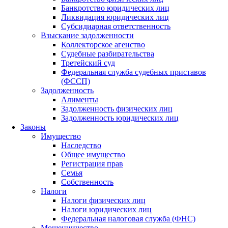
Банкротство юридических лиц
Ликвидация юридических лиц
Субсидиарная ответственность
Взыскание задолженности
Коллекторское агенство
Судебные разбирательства
Третейский суд
Федеральная служба судебных приставов
(ФССП)
Задолженность
Алименты
Задолженность физических лиц
Задолженность юридических лиц
Законы
Имущество
Наследство
Общее имущество
Регистрация прав
Семья
Собственность
Налоги
Налоги физических лиц
Налоги юридических лиц
Федеральная налоговая служба (ФНС)
Мошенничество