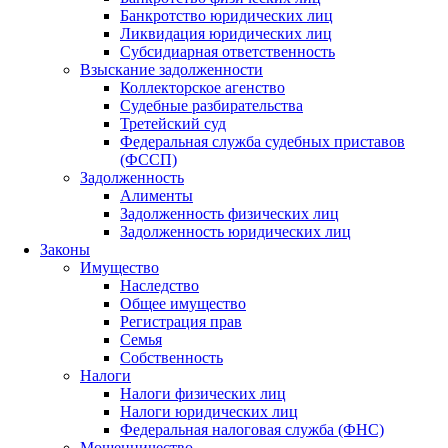
Банкротство юридических лиц
Ликвидация юридических лиц
Субсидиарная ответственность
Взыскание задолженности
Коллекторское агенство
Судебные разбирательства
Третейский суд
Федеральная служба судебных приставов
(ФССП)
Задолженность
Алименты
Задолженность физических лиц
Задолженность юридических лиц
Законы
Имущество
Наследство
Общее имущество
Регистрация прав
Семья
Собственность
Налоги
Налоги физических лиц
Налоги юридических лиц
Федеральная налоговая служба (ФНС)
Мошенничество