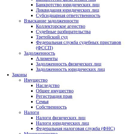
Банкротство юридических лиц
Ликвидация юридических лиц
Субсидиарная ответственность
Взыскание задолженности
Коллекторское агенство
Судебные разбирательства
Третейский суд
Федеральная служба судебных приставов
(ФССП)
Задолженность
Алименты
Задолженность физических лиц
Задолженность юридических лиц
Законы
Имущество
Наследство
Общее имущество
Регистрация прав
Семья
Собственность
Налоги
Налоги физических лиц
Налоги юридических лиц
Федеральная налоговая служба (ФНС)
Мошенничество