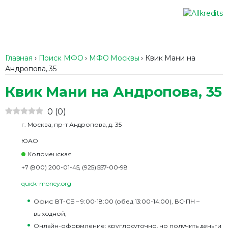
Главная
›
Поиск МФО
›
МФО Москвы
›
Квик Мани на
Андропова, 35
Квик Мани на Андропова, 35
0
(
0
)
г. Москва, пр-т Андропова, д. 35
ЮАО
Коломенская
+7 (800) 200-01-45, (925) 557-00-98
quick-money.org
Офис: ВТ-СБ – 9:00-18:00 (обед 13:00-14:00), ВС-ПН –
выходной;
Онлайн-оформление: круглосуточно, но получить деньги