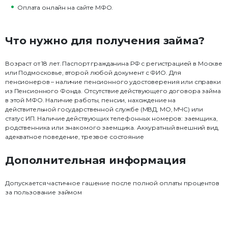
Оплата онлайн на сайте МФО.
Что нужно для получения займа?
Возраст от 18 лет. Паспорт гражданина РФ с регистрацией в Москве
или Подмосковье, второй любой документ с ФИО. Для
пенсионеров – наличие пенсионного удостоверения или справки
из Пенсионного Фонда. Отсутствие действующего договора займа
в этой МФО. Наличие работы, пенсии, нахождение на
действительной государственной службе (МВД, МО, МЧС) или
статус ИП. Наличие действующих телефонных номеров: заемщика,
родственника или знакомого заемщика. Аккуратный внешний вид,
адекватное поведение, трезвое состояние
Дополнительная информация
Допускается частичное гашение после полной оплаты процентов
за пользование займом