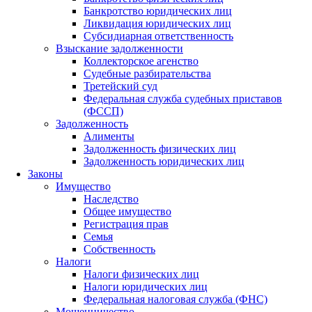
Банкротство юридических лиц
Ликвидация юридических лиц
Субсидиарная ответственность
Взыскание задолженности
Коллекторское агенство
Судебные разбирательства
Третейский суд
Федеральная служба судебных приставов
(ФССП)
Задолженность
Алименты
Задолженность физических лиц
Задолженность юридических лиц
Законы
Имущество
Наследство
Общее имущество
Регистрация прав
Семья
Собственность
Налоги
Налоги физических лиц
Налоги юридических лиц
Федеральная налоговая служба (ФНС)
Мошенничество