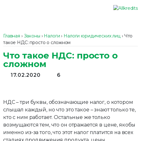
Главная
›
Законы
›
Налоги
›
Налоги юридических лиц
›
Что
такое НДС: просто о сложном
Что такое НДС: просто о
сложном
17.02.2020
6
НДС – три буквы, обозначающие налог, о котором
слышал каждый, но что это такое – знают только те,
кто с ним работает. Остальные же только
возмущаются тем, что он отражается в цене, якобы
именно из-за того, что этот налог платится на всех
стадиях продвижения продукта, цены