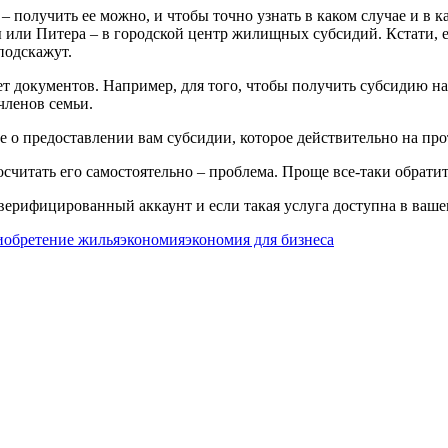
– получить ее можно, и чтобы точно узнать в каком случае и в к
или Питера – в городской центр жилищных субсидий. Кстати, ег
подскажут.
акет документов. Например, для того, чтобы получить субсидию н
членов семьи.
 о предоставлении вам субсидии, которое действительно на про
осчитать его самостоятельно – проблема. Проще все-таки обрати
с верифицированный аккаунт и если такая услуга доступна в ваше
иобретение жилья
экономия
экономия для бизнеса