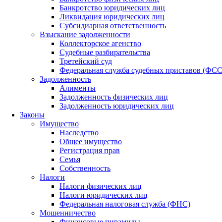
Банкротство юридических лиц
Ликвидация юридических лиц
Субсидиарная ответственность
Взыскание задолженности
Коллекторское агенство
Судебные разбирательства
Третейский суд
Федеральная служба судебных приставов (ФС
Задолженность
Алименты
Задолженность физических лиц
Задолженность юридических лиц
Законы
Имущество
Наследство
Общее имущество
Регистрация прав
Семья
Собственность
Налоги
Налоги физических лиц
Налоги юридических лиц
Федеральная налоговая служба (ФНС)
Мошенничество
Финансовые пирамиды