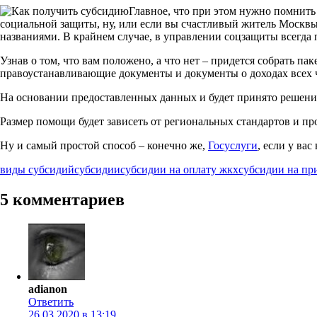
Главное, что при этом нужно помнить 
социальной защиты, ну, или если вы счастливый житель Москвы 
названиями. В крайнем случае, в управлении соцзащиты всегда 
Узнав о том, что вам положено, а что нет – придется собрать п
правоустанавливающие документы и документы о доходах всех 
На основании предоставленных данных и будет принято решение
Размер помощи будет зависеть от региональных стандартов и пр
Ну и самый простой способ – конечно же,
Госуслуги
, если у ва
виды субсидий
субсидии
субсидии на оплату жкх
субсидии на пр
5 комментариев
adianon
Ответить
26.03.2020 в 13:19