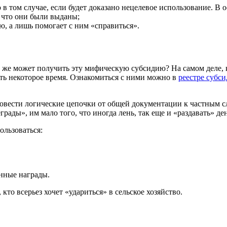
 в том случае, если будет доказано нецелевое использование. В
а что они были выданы;
ю, а лишь помогает с ним «справиться».
 же может получить эту мифическую субсидию? На самом деле, ка
ь некоторое время. Ознакомиться с ними можно в
реестре субс
ровести логические цепочки от общей документации к частным
ы», им мало того, что иногда лень, так еще и «раздавать» день
ользоваться:
енные награды.
то всерьез хочет «удариться» в сельское хозяйство.