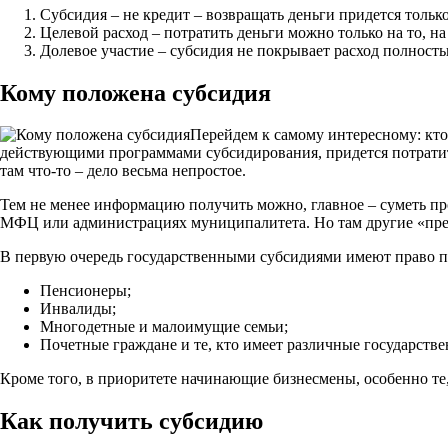
Субсидия – не кредит – возвращать деньги придется только
Целевой расход – потратить деньги можно только на то, н
Долевое участие – субсидия не покрывает расход полность
Кому положена субсидия
Перейдем к самому интересному: кто
действующими программами субсидирования, придется потратит
там что-то – дело весьма непростое.
Тем не менее информацию получить можно, главное – суметь п
МФЦ или администрациях муниципалитета. Но там другие «преград
В первую очередь государственными субсидиями имеют право п
Пенсионеры;
Инвалиды;
Многодетные и малоимущие семьи;
Почетные граждане и те, кто имеет различные государств
Кроме того, в приоритете начинающие бизнесмены, особенно те, к
Как получить субсидию