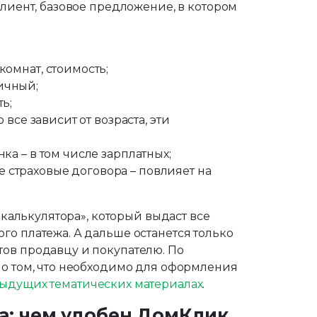
клиент, базовое предложение, в котором
комнат, стоимость;
ичный;
ь;
 все зависит от возраста, эти
ка – в том числе зарплатных;
страховые договора – повлияет на
 «калькулятора», который выдаст все
го платежа. А дальше останется только
ов продавцу и покупателю. По
 о том, что необходимо для оформления
ыдущих тематических материалах
.
а: чем удобен ДомКлик