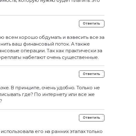
мость, которую нужно будет платить. Это
Ответить
 всем хорошо обдумать и взвесить все за
нить ваш финансовый поток. А также
нсовые операции. Так как практически за
ереплаты набегают очень существенные.
Ответить
зке. В принципе, очень удобно. Только не
писывать где? По интернету или все же
?
Ответить
 использовала его на ранних этапах только