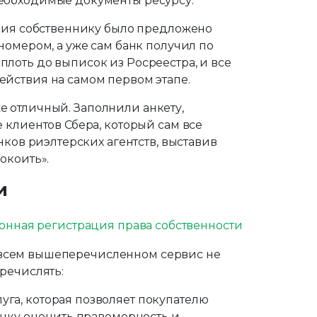
еобходимые документы ресурсу.
ения собственнику было предложено
номером, а уже сам банк получил по
лоть до выписок из Росреестра, и все
йствия на самом первом этапе.
оже отличный. Заполнили анкету,
 клиентов Сбера, который сам все
нков риэлтерских агентств, выставив
окоить».
и
на всем вышеперечисленном сервис не
речислять:
уга, которая позволяет покупателю
банку оценить правомерность и