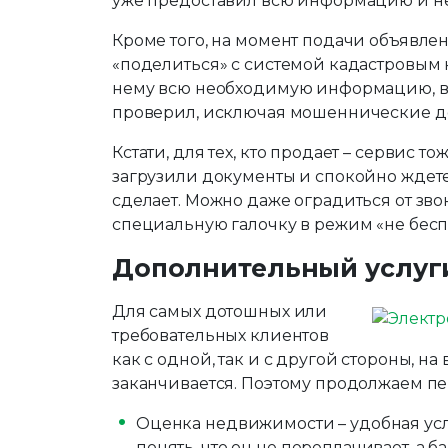
уже предоставил всю информацию и н
Кроме того, на момент подачи объявл
«поделиться» с системой кадастровым 
нему всю необходимую информацию, вп
проверил, исключая мошеннические де
Кстати, для тех, кто продает – сервис т
загрузили документы и спокойно ждете
сделает. Можно даже оградиться от зво
специальную галочку в режим «не бесп
Дополнительный услуг
Для самых дотошных или
требовательных клиентов
как с одной, так и с другой стороны, 
заканчивается. Поэтому продолжаем пе
Оценка недвижимости – удобная усл
понять, что он не переплачивает, а 