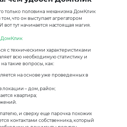
это только половина механизма ДомКлик
том, что он выступает агрегатором
 вот тут начинается настоящая магия.
ься с техническими характеристиками
вляет всю необходимую статистику и
а такие вопросы, как:
ляется на основе уже проведенных в
 локации – дом, район;
ается квартира;
ожений.
упателю, и сверху еще парочка похожих
ется контактами собственника, который