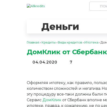
Деньги
Главная
›
Кредиты
›
Виды кредитов
›
Ипотека
›
Дом
ДомКлик от Сбербанка
04.04.2020
7
Оформляя ипотеку, как правило, польз
количеством сложностей и негатива. Но 
эту процедуру все-таки должны были пе
Сервис
ДомКлик
от Сбербанк вполне м
ипотеке, правда, к сожалению, не по цен