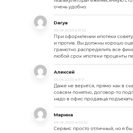
«калькулятора» ежемесячную стои
очень удобно.
Darya
05.04.2020 в 13:32
При оформлении ипотеки советую
и против. Вы должны хорошо оце
грамотно распределить все фина
любой срок ипотеки проценты п
Алексей
05.04.2020 в 19:11
Даже не верится, прямо как в ска
совсем понятно, договор-то под
надо в офис продавца подъехать
Марина
06.04.2020 в 02:32
Сервис просто отличный, но я бы