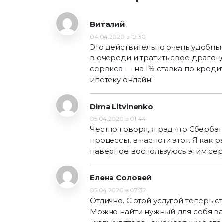
Виталий
04.04.2020 в 19:30
Это действительно очень удобны
в очереди и тратить свое драго
сервиса — на 1% ставка по кредит
ипотеку онлайн!
Dima Litvinenko
05.04.2020 в 01:44
Честно говоря, я рад что Сберб
процессы, в часноти этот. Я как 
наверное воспользуюсь этим се
Елена Соловей
05.04.2020 в 07:32
Отлично. С этой услугой теперь 
Можно найти нужный для себя ва