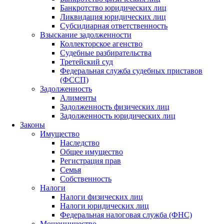
Банкротство юридических лиц
Ликвидация юридических лиц
Субсидиарная ответственность
Взыскание задолженности
Коллекторское агенство
Судебные разбирательства
Третейский суд
Федеральная служба судебных приставов
(ФССП)
Задолженность
Алименты
Задолженность физических лиц
Задолженность юридических лиц
Законы
Имущество
Наследство
Общее имущество
Регистрация прав
Семья
Собственность
Налоги
Налоги физических лиц
Налоги юридических лиц
Федеральная налоговая служба (ФНС)
Мошенничество