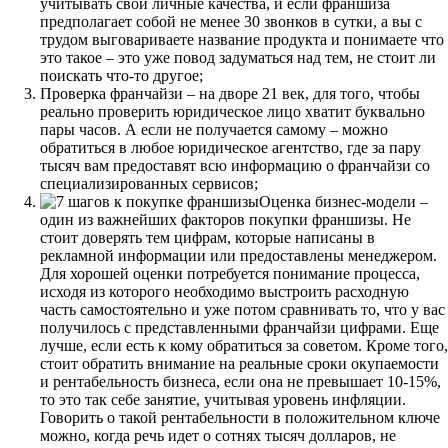
учитывать свои личные качества, и если франшиза
предполагает собой не менее 30 звонков в сутки, а вы с
трудом выговариваете название продукта и понимаете что
это такое – это уже повод задуматься над тем, не стоит ли
поискать что-то другое;
Проверка франчайзи – на дворе 21 век, для того, чтобы
реально проверить юридическое лицо хватит буквально
пары часов. А если не получается самому – можно
обратиться в любое юридическое агентство, где за пару
тысяч вам предоставят всю информацию о франчайзи со
специализированных сервисов;
Оценка бизнес-модели –
один из важнейших факторов покупки франшизы. Не
стоит доверять тем цифрам, которые написаны в
рекламной информации или предоставлены менеджером.
Для хорошей оценки потребуется понимание процесса,
исходя из которого необходимо выстроить расходную
часть самостоятельно и уже потом сравнивать то, что у вас
получилось с представленными франчайзи цифрами. Еще
лучше, если есть к кому обратиться за советом. Кроме того,
стоит обратить внимание на реальные сроки окупаемости
и рентабельность бизнеса, если она не превышает 10-15%,
то это так себе занятие, учитывая уровень инфляции.
Говорить о такой рентабельности в положительном ключе
можно, когда речь идет о сотнях тысяч долларов, не