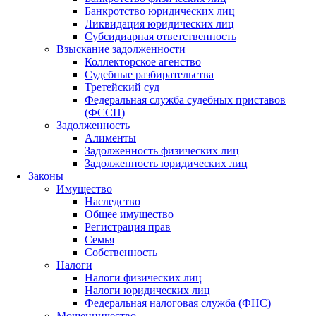
Банкротство юридических лиц
Ликвидация юридических лиц
Субсидиарная ответственность
Взыскание задолженности
Коллекторское агенство
Судебные разбирательства
Третейский суд
Федеральная служба судебных приставов
(ФССП)
Задолженность
Алименты
Задолженность физических лиц
Задолженность юридических лиц
Законы
Имущество
Наследство
Общее имущество
Регистрация прав
Семья
Собственность
Налоги
Налоги физических лиц
Налоги юридических лиц
Федеральная налоговая служба (ФНС)
Мошенничество