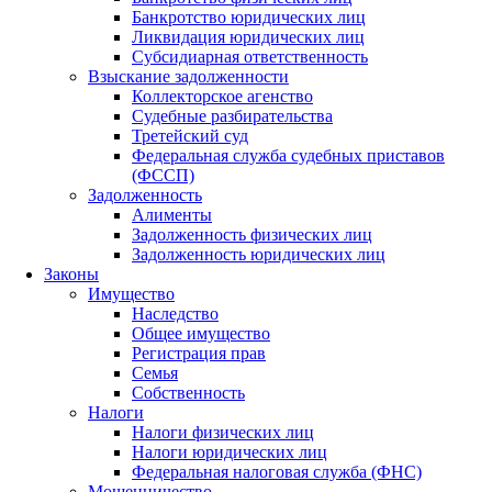
Банкротство юридических лиц
Ликвидация юридических лиц
Субсидиарная ответственность
Взыскание задолженности
Коллекторское агенство
Судебные разбирательства
Третейский суд
Федеральная служба судебных приставов
(ФССП)
Задолженность
Алименты
Задолженность физических лиц
Задолженность юридических лиц
Законы
Имущество
Наследство
Общее имущество
Регистрация прав
Семья
Собственность
Налоги
Налоги физических лиц
Налоги юридических лиц
Федеральная налоговая служба (ФНС)
Мошенничество