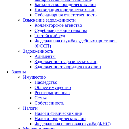
Банкротство юридических лиц
Ликвидация юридических лиц
Субсидиарная ответственность
Взыскание задолженности
Коллекторское агенство
Судебные разбирательства
Третейский суд
Федеральная служба судебных приставов
(ФССП)
Задолженность
Алименты
Задолженность физических лиц
Задолженность юридических лиц
Законы
Имущество
Наследство
Общее имущество
Регистрация прав
Семья
Собственность
Налоги
Налоги физических лиц
Налоги юридических лиц
Федеральная налоговая служба (ФНС)
Мошенничество