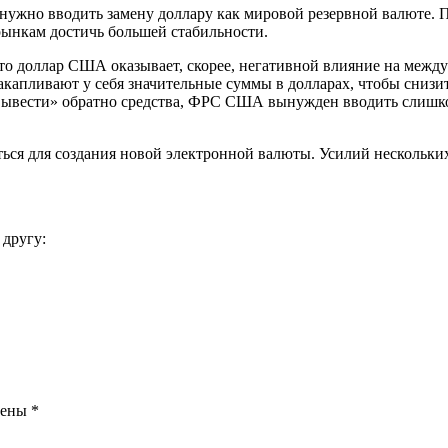
жно вводить замену доллару как мировой резервной валюте. По
ынкам достичь большей стабильности.
что доллар США оказывает, скорее, негативной влияние на меж
накапливают у себя значительные суммы в долларах, чтобы сниз
 «вывести» обратно средства, ФРС США вынужден вводить слишко
ся для создания новой электронной валюты. Усилий нескольких 
 другу:
чены
*