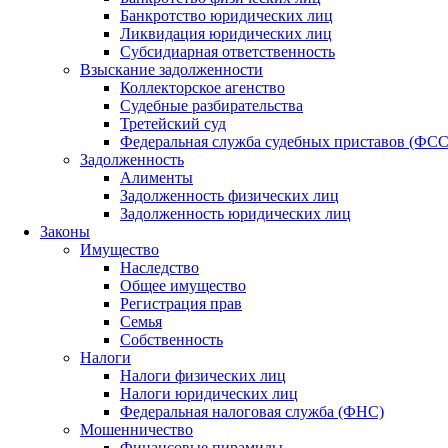
Банкротство юридических лиц
Ликвидация юридических лиц
Субсидиарная ответственность
Взыскание задолженности
Коллекторское агенство
Судебные разбирательства
Третейский суд
Федеральная служба судебных приставов (ФС
Задолженность
Алименты
Задолженность физических лиц
Задолженность юридических лиц
Законы
Имущество
Наследство
Общее имущество
Регистрация прав
Семья
Собственность
Налоги
Налоги физических лиц
Налоги юридических лиц
Федеральная налоговая служба (ФНС)
Мошенничество
Финансовые пирамиды