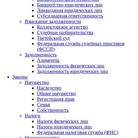
Банкротство юридических лиц
Ликвидация юридических лиц
Субсидиарная ответственность
Взыскание задолженности
Коллекторское агенство
Судебные разбирательства
Третейский суд
Федеральная служба судебных приставов
(ФССП)
Задолженность
Алименты
Задолженность физических лиц
Задолженность юридических лиц
Законы
Имущество
Наследство
Общее имущество
Регистрация прав
Семья
Собственность
Налоги
Налоги физических лиц
Налоги юридических лиц
Федеральная налоговая служба (ФНС)
Мошенничество