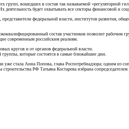
сех групп, вошедших в состав так называемой «регуляторной г
 Их деятельность будет охватывать все секторы финансовой и со
 представители федеральной власти, институтов развития, общ
сококвалифицированный состав участников позволит рабочим гр
ющие современным российским реалиям.
овых кругов и от органов федеральной власти.
й группы, которые состоятся в самые ближайшие дни.
ли уже стала Анна Попова, глава Роспотребнадзора; одним из с
а строительства РФ Татьяна Костарева избрана сопредседателем