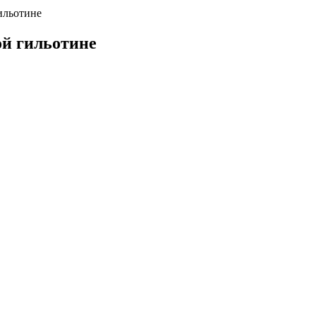
ильотине
ой гильотине