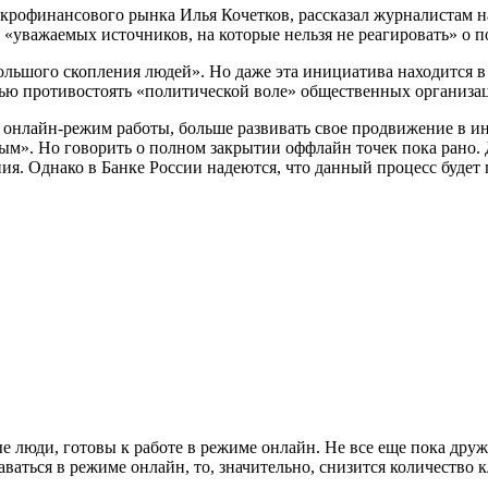
икрофинансового рынка Илья Кочетков, рассказал журналистам
 «уважаемых источников, на которые нельзя не реагировать» о 
ольшого скопления людей». Но даже эта инициатива находится в 
ью противостоять «политической воле» общественных организа
 онлайн-режим работы, больше развивать свое продвижение в и
м». Но говорить о полном закрытии оффлайн точек пока рано. Д
ния. Однако в Банке России надеются, что данный процесс будет
е люди, готовы к работе в режиме онлайн. Не все еще пока дружа
аваться в режиме онлайн, то, значительно, снизится количество