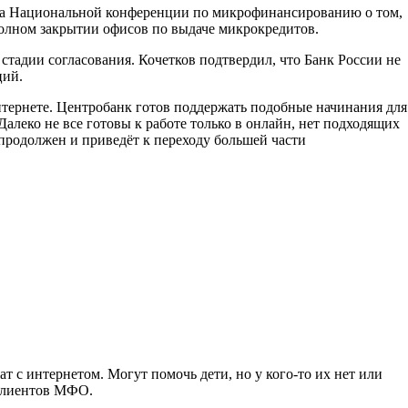
 на Национальной конференции по микрофинансированию о том,
полном закрытии офисов по выдаче микрокредитов.
стадии согласования. Кочетков подтвердил, что Банк России не
ций.
нтернете. Центробанк готов поддержать подобные начинания для
алеко не все готовы к работе только в онлайн, нет подходящих
 продолжен и приведёт к переходу большей части
т с интернетом. Могут помочь дети, но у кого-то их нет или
 клиентов МФО.