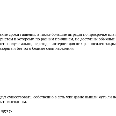
кие сроки гашения, а также большие штрафы по просрочке пла
ернетом и которому, по разным причинам, не доступны обычные
ость полулегально, переход в интернет для них равносилен закр
зорять и без того бедные слои населения.
дут существовать, собственно в сеть уже давно вышли чуть ли не
 быть выгодным.
 другу: