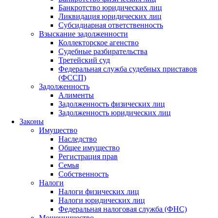
Банкротство юридических лиц
Ликвидация юридических лиц
Субсидиарная ответственность
Взыскание задолженности
Коллекторское агенство
Судебные разбирательства
Третейский суд
Федеральная служба судебных приставов
(ФССП)
Задолженность
Алименты
Задолженность физических лиц
Задолженность юридических лиц
Законы
Имущество
Наследство
Общее имущество
Регистрация прав
Семья
Собственность
Налоги
Налоги физических лиц
Налоги юридических лиц
Федеральная налоговая служба (ФНС)
Мошенничество