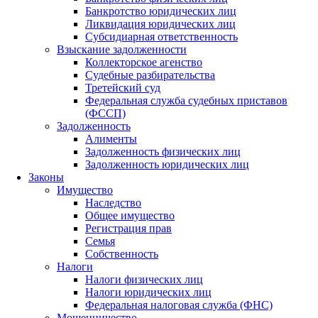
Банкротство юридических лиц
Ликвидация юридических лиц
Субсидиарная ответственность
Взыскание задолженности
Коллекторское агенство
Судебные разбирательства
Третейский суд
Федеральная служба судебных приставов
(ФССП)
Задолженность
Алименты
Задолженность физических лиц
Задолженность юридических лиц
Законы
Имущество
Наследство
Общее имущество
Регистрация прав
Семья
Собственность
Налоги
Налоги физических лиц
Налоги юридических лиц
Федеральная налоговая служба (ФНС)
Мошенничество