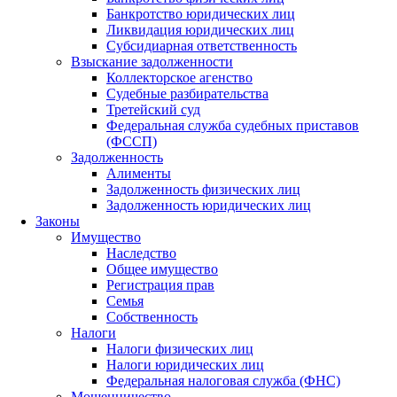
Банкротство юридических лиц
Ликвидация юридических лиц
Субсидиарная ответственность
Взыскание задолженности
Коллекторское агенство
Судебные разбирательства
Третейский суд
Федеральная служба судебных приставов
(ФССП)
Задолженность
Алименты
Задолженность физических лиц
Задолженность юридических лиц
Законы
Имущество
Наследство
Общее имущество
Регистрация прав
Семья
Собственность
Налоги
Налоги физических лиц
Налоги юридических лиц
Федеральная налоговая служба (ФНС)
Мошенничество